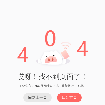
其次，金额显示功能可以帮助用户监控自己的资产流动情况。
通过查看交易记录，用户可以清楚地了解自己的资金流向，防
止出现盗窃、欺诈等安全问题。同时，用户还可以方便地进行
资金的归类和分类，以便更好地进行财务管理。
此外，金额显示还为用户提供了方便的统计和报表功能。用户
可以根据交易记录生成相应的报表，以便进行数据分析和资产
配置。这有助于用户更好地调整自己的投资策略，优化资产配
置。
总结
imToken钱包的金额显示功能是一款非常实用的数字资产管理工
具。它为用户提供了实时、准确的数字资产余额信息，并帮助
用户监控资产流动情况，进行财务规划和管理。金额显示在数
字资产管理中具有重要性，帮助用户及时了解资产价值、监控
资金流向，并提供统计和报表功能。如果您是数字资产持有
者，imToken钱包是您不可或缺的选择。