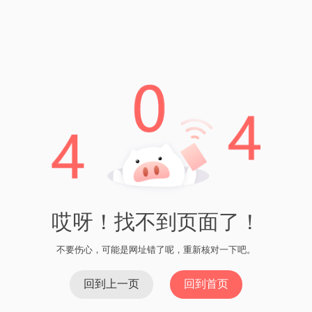
iMToken和Ontology智能合约的应用场景
iMToken和Ontology智能合约的应用场景广泛，包括：
数字资产管理：用户可以使用iMToken安全地管理他们的
加密货币、代币和其他数字资产。
分布式应用程序（DApp）：通过Ontology智能合约，开
发者可以构建各种去中心化应用程序，如数字身份验
证、供应链管理和物联网。
金融服务：使用iMToken和Ontology智能合约，用户可以
参与去中心化金融服务，如借贷、保险和投资。
数字化资产发行：通过Ontology智能合约，企业可以发
行自己的数字化资产，如股票、债券和证券。
结论
iMToken和Ontology智能合约为用户提供了安全存储和智能交互
数字资产的解决方案。它们的功能和应用场景广泛，可以满足
不同用户的需求。随着区块链技术的不断发展，iMToken和
Ontology智能合约将持续为数字资产提供更多创新和便利。