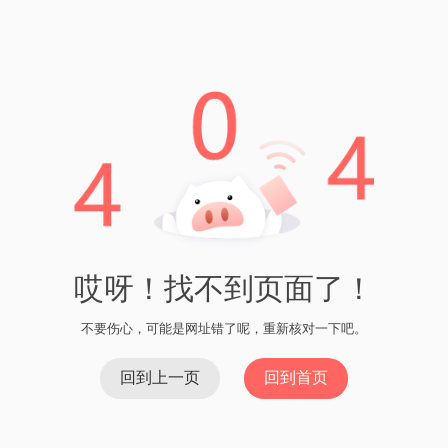
的账户。
在imToken主界面上，找到并点击“钱包”选项。
在钱包列表中，选择您想要提现欧以的钱包。
在钱包详情页面，找到并点击“转账”选项。
在转账页面上，输入您要提现的欧以数量。
输入您要转账的目标地址，即imToken钱包的地
址。
确认转账信息无误后，点击“确认”按钮进行提现
操作。
等待一段时间，直到交易被确认并成功完成。
通过以上步骤，您可以在imToken上方便快捷地将欧
以提现到您的imToken钱包中。请注意，在进行任何
数字货币操作前，务必仔细核对转账信息，以确保安
全性和准确性。
上一篇：TP钱包下的使用
下一篇：imToken钱包转账
记录怎么删除
imToken和Plus钱包的区别及拓展