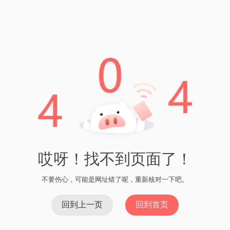
在搜索框中输入“imToken钱包”并点击搜索。
找到imToken钱包的官方应用，在应用页面点击“下载”
或“安装”按钮。
等待应用下载和安装完成。
在手机桌面或应用列表中找到imToken钱包图标，并
点击打开。
您也可以访问imToken官方网站，在下载页面找到Android版本
的下载链接，点击下载并按照提示进行安装。
请注意，为了保证您的资产安全，请确保从官方渠道下载
imToken钱包。
总结
imToken钱包是一款功能强大、安全可靠的数字货币钱包，它为
用户提供了方便的数字资产管理工具。通过本文提供的官方下
载链接，您可以快速获取imToken钱包的Android版本，并开始
管理您的数字资产。
上一篇：最新imtoken下载安卓版 - 安全可靠的数字资产管