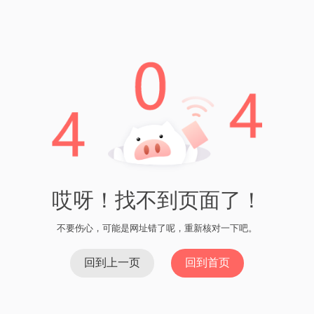
金额和矿工费用，即可完成交易。imToken 钱包还支持查看交
易记录、创建代币通证、参投众筹等高级功能，满足用户的个
性需求。
总的来说，imToken 钱包是一个功能强大、安全可靠的数字资
产管理工具。它不仅支持多种加密货币的存储和交易，还提供
了丰富的高级功能，满足用户的个性化需求。如果你希望拥有
一款方便、安全的数字资产管理工具，imToken 钱包将是你的
不二选择。
上一篇：最新imtoken下载安卓版 - 安全可靠的数字资产管
理工具
下一篇：imToken钱包下载美国 - 一站式区块链数字
资产管理工具
欧易如何在imtoken上进行交易
imToken怎么授权钱包-了解如何在imToken中进行授
权
imToken申请授权 - 保护您的数字资产安全
imToken节点验证你的交易签名无效——区块链安全
问题