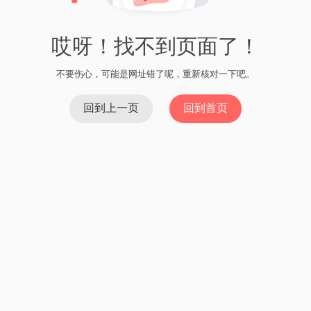
2024/02/29 02:00
火币提fil到imtoken
Read More